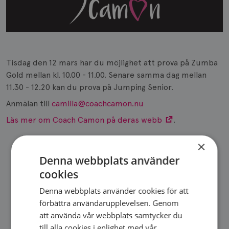
Tisdag den 12 mars har du möjlighet att prova på Zumba
Gold mellan kl. 10.00 - 11.00. Senare samma dag mellan
11.30 - 12.20 kan du prova på Jumping Senior.
Anmälan till
camilla@coachcamon.nu
Läs mer om Coach Camon på deras webb
.
×
Denna webbplats använder
cookies
DELA SIDA
Denna webbplats använder cookies för att
förbättra användarupplevelsen. Genom
att använda vår webbplats samtycker du
till alla cookies i enlighet med vår