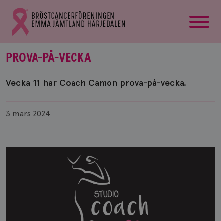
startsida
Gå
till
Bröstcancerförbundets
startsida
PROVA-PÅ-VECKA
Vecka 11 har Coach Camon prova-på-vecka.
Publicerad
3 mars 2024