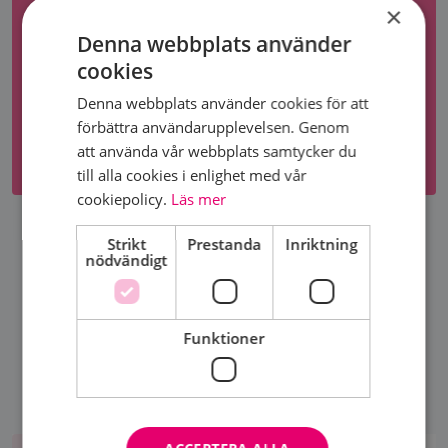
OCH TRÄFFA OSS?
×
Denna webbplats använder
shoppa online!
cookies
Denna webbplats använder cookies för att
tryck här
förbättra användarupplevelsen. Genom
att använda vår webbplats samtycker du
till alla cookies i enlighet med vår
cookiepolicy.
Läs mer
Strikt
Prestanda
Inriktning
DELA SIDA
nödvändigt
Funktioner
Aktiviteter