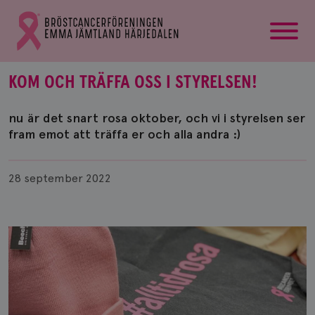
startsida
Gå
till
Bröstcancerförbundets
startsida
KOM OCH TRÄFFA OSS I STYRELSEN!
nu är det snart rosa oktober, och vi i styrelsen ser
fram emot att träffa er och alla andra :)
Publicerad
28 september 2022