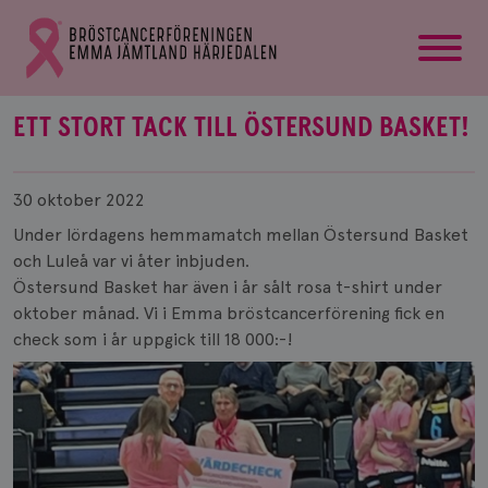
startsida
Gå
till
Bröstcancerförbundets
startsida
ETT STORT TACK TILL ÖSTERSUND BASKET!
Publicerad
30 oktober 2022
Under lördagens hemmamatch mellan Östersund Basket
och Luleå var vi åter inbjuden.
Östersund Basket har även i år sålt rosa t-shirt under
oktober månad. Vi i Emma bröstcancerförening fick en
check som i år uppgick till 18 000:-!